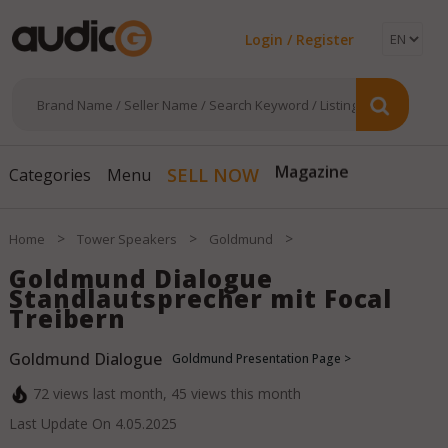
Login / Register
SELL NOW
Categories
Menu
Magazine
>
>
>
Home
Tower Speakers
Goldmund
Goldmund Dialogue
Standlautsprecher mit Focal
Treibern
Goldmund Dialogue
Goldmund Presentation Page >
72
views last month,
45
views this month
Last Update On
4.05.2025