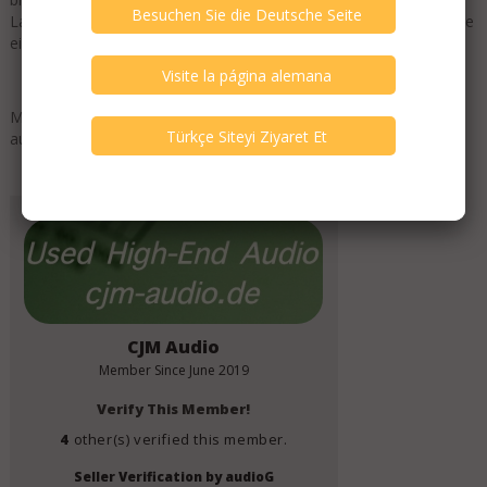
Lautsprecher sind relativ unempfindlich in der Aufstellung, solange
eine sinnvolle Platzierung erfolgt.
Mit einer Empfindlichkeit von 96 dB lassen sich die Lautsprecher
auch gut mit Röhren - Equipment betreiben!
Add to Favorites
CJM Audio
Member Since
June 2019
Verify This Member!
4
other(s) verified this member.
Seller Verification by audioG