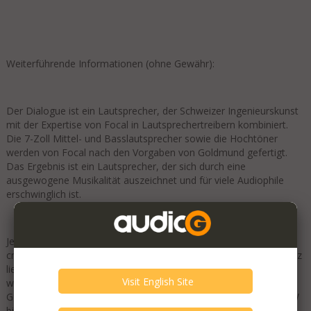
Weiterführende Informationen (ohne Gewähr):
Der Dialogue ist ein Lautsprecher, der Schweizer Ingenieurskunst
mit der Expertise von Focal in Lautsprechertreibern kombiniert.
Die 7-Zoll Mittel- und Basslautsprecher sowie die Hochtöner
werden von Focal nach den Vorgaben von Goldmund gefertigt.
Das Ergebnis ist ein Lautsprecher, der sich durch eine
ausgewogene Musikalität auszeichnet und für viele Audiophile
erschwinglich ist.
Jeder Lautsprecher wiegt etwa 55 kg und hat eine Höhe von 118
cm sowie eine Breite und Tiefe von ca. 35 cm. Die Nennimpedanz
liegt zwischen 4 und 6 Ohm, bei einer Empfindlichkeit von 96 dB,
wodurch die Lautsprecher relativ leicht anzutreiben sind.
Goldmund empfiehlt einen Verstärker mit einer Leistung von 10W
bis 100W. Der Frequenzbereich reicht von 37 Hz bis 20 kHz. Die