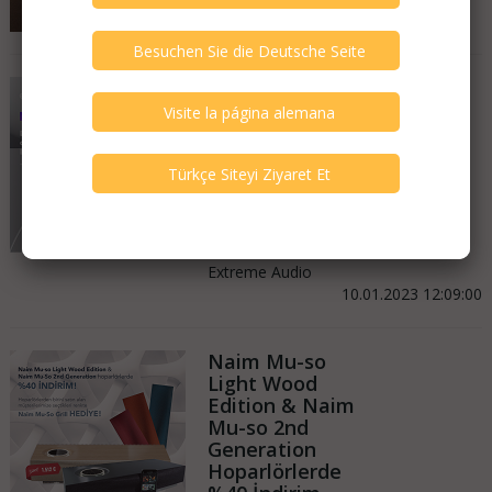
Distribütörü
Olduğumuz
Markalar Ek
Vergi Olmadan
Avrupa'daki
Satış fiyatları ile
Extreme
Audio'da.
Extreme Audio
10.01.2023 12:09:00
Naim Mu-so
Light Wood
Edition & Naim
Mu-so 2nd
Generation
Hoparlörlerde