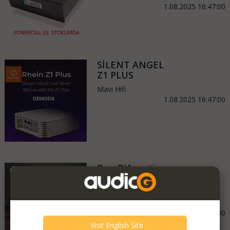
1.08.2025 16:47:00
SİLENT ANGEL
Z1 PLUS
Mavi Hifi
1.08.2025 16:47:00
Dan D'Agostino
Ürünleri Demo
odalarımız da
Mavi Hifi
1.08.2025 16:47:00