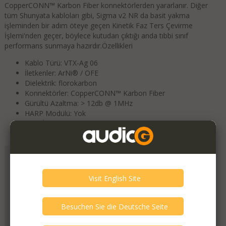
CopperCONN™ Karbon Fiber konnektörlerden yararlanır. Diğer
tüm Shunyata kabloları gibi, Sigma v2 NR da basit yakma
işleminden bir adım öteye geçen Kinetik Faz Ters Çevirme
İşlemi'nden geçer, böylece kutudan çıktığı anda tıbbi sınıf
performans sunmaya hazırdır.
Özellikleri
Kablo Türü: VTX-Ag 06
İletkenler: ArNi® / OFE
Dielektrik: florokarbon
Konnektörler: CopperCONN™ Karbon Fiber
Gürültü Azaltma: > 12db @ 1MHz
HARP Modülü: Yok
KPIP İşlem Süresi: 4 gün
Standart Uzunluk: 1,75 metre