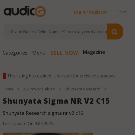
Login / Register
SELL NOW
Categories
Menu
Magazine
This listing has expired. It is listed for archieve purposes.
>
>
>
Home
AC/Power Cables
Shunyata Research
Shunyata Sigma NR V2 C15
Shunyata Research sigma nr v2 c15
Last Update On
9.09.2025