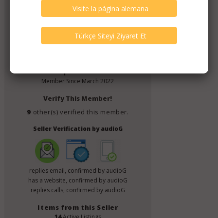
Timpani Audio
Member Since
March 2022
Verify This Member!
9
other(s) verified this member.
Seller Verification by audioG
replies email, confirmed by audioG
has a website, confirmed by audioG
replies calls, confirmed by audioG
Items from this Seller
14
Active Listings