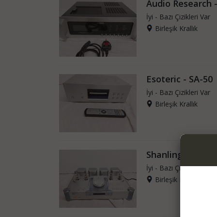
Audio Research 
İyi - Bazı Çizikleri Var
Birleşik Krallık
Esoteric - SA-50
İyi - Bazı Çizikleri Var
Birleşik Krallık
Shanling Audio 
İyi - Bazı Çizikleri Var
Birleşik Krallık