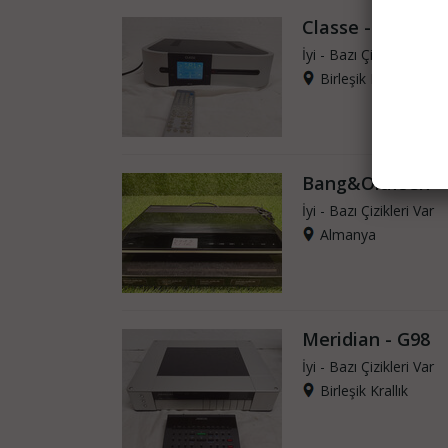
Classe - CDP 202
İyi - Bazı Çizikleri Var
Birleşik Krallık
Bang&Olufsen -
İyi - Bazı Çizikleri Var
Almanya
Meridian - G98
İyi - Bazı Çizikleri Var
Birleşik Krallık