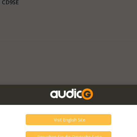
- CD9SE
- SCDT200