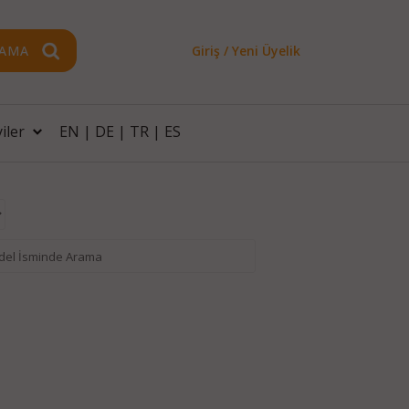
AMA
Giriş / Yeni Üyelik
iler
EN
|
DE
|
TR
|
ES