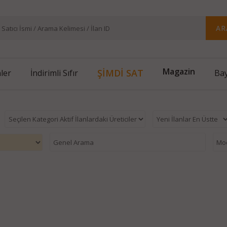
AR
ŞİMDİ SAT
Magazin
nler
İndirimli Sıfır
Bay