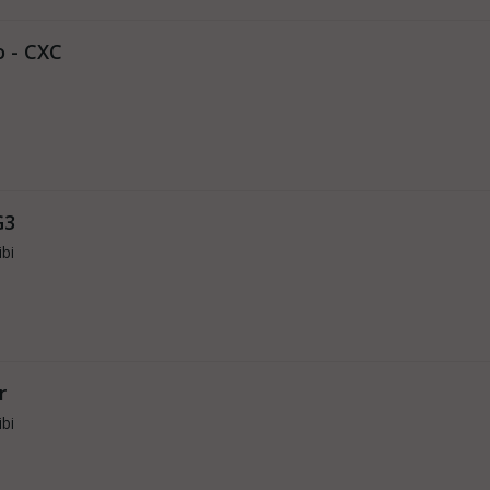
 - CXC
G3
ibi
r
ibi