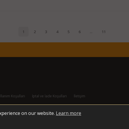
llanım Koşulları
İptal ve İade Koşulları
İletişim
experience on our website.
Learn more