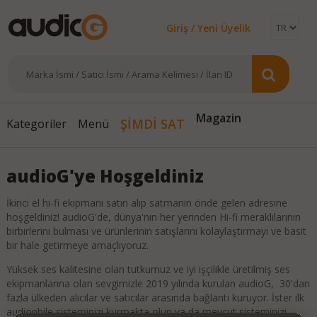
Giriş / Yeni Üyelik
Magazin
ŞİMDİ SAT
Kategoriler
Menü
audioG'ye Hoşgeldiniz
İkinci el hi-fi ekipmanı satın alıp satmanın önde gelen adresine
hoşgeldiniz! audioG'de, dünya'nın her yerinden Hi-fi meraklılarının
birbirlerini bulması ve ürünlerinin satışlarını kolaylaştırmayı ve basit
bir hale getirmeye amaçlıyoruz.
Yüksek ses kalitesine olan tutkumuz ve iyi işçilikle üretilmiş ses
ekipmanlarına olan sevgimizle 2019 yılında kurulan audioG, 30'dan
fazla ülkeden alıcılar ve satıcılar arasında bağlantı kuruyor. İster ilk
audiophile sisteminizi kurmakta olun ya da mevcut sisteminizi