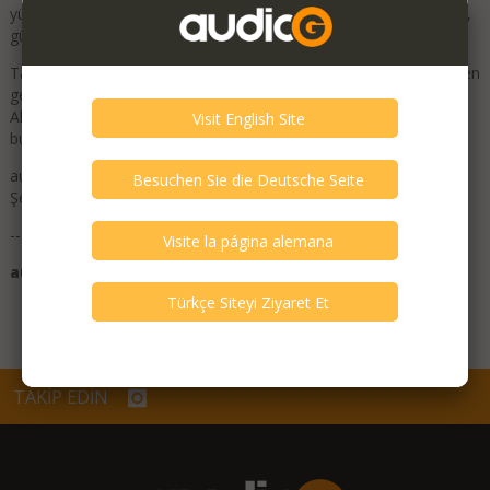
yükseltmeyi planlayın, audioG, ihtiyaçlarınızı karşılamak için şeffaf,
güvenli ve kullanıcı dostu bir platform sunmaktadır.
Taahhüdümüz, işlemleri kolaylaştırmak, gerçek alıcı ve satıcılara en
gelişmiş, süratli ve üretken ortamı sunmak. İngilizce, İspanyolca,
Almanca ve Türkçe içeriğimizle tüm dünya'dan odyofilleri
buluşturuyoruz.
audioG'de, mottomuzu destekliyoruz: "Alın - Satın | En Hızlı
Şekilde".
---
audioG | Alın - Satın | En Hızlı Şekilde
TAKİP EDİN