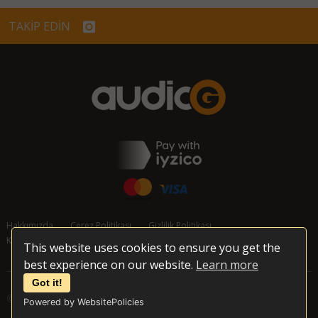
TAKİP EDİN
Hakkımızda
Çerez Politikası
Gizlilik Politikası
Kullanım Koşulları
İptal ve İade Koşulları
İletişim
This website uses cookies to ensure you get the
best experience on our website.
Learn more
Got it!
© 2026 audioG - Tüm Hakları Korunmaktadır
Powered by WebsitePolicies