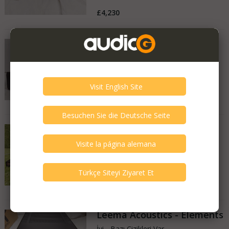
£4,230
Musical Fidelity - A5CR
İyi - Bazı Çizikleri Var
Birleşik Krallık
22.07.2026
£700
Nikko - Alpha 2000
İyi - Bazı Çizikleri Var
Almanya
27.06.2026
1.899 €
Leema Acoustics - Elements
İyi - Bazı Çizikleri Var