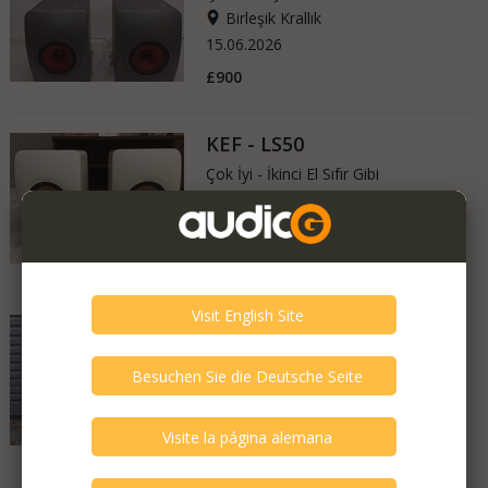
Birleşik Krallık
15.06.2026
£900
KEF - LS50
Çok İyi - İkinci El Sıfır Gibi
Fransa
05.06.2026
950 €
KEF - Reference 201
İyi - Bazı Çizikleri Var
Birleşik Krallık
14.11.2025
£1,350