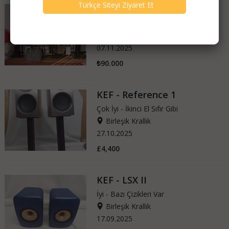
KEF - LS 50 Wireless II
Çok İyi - İkinci El Sıfır Gibi
Türkiye
07.11.2025
₺90.000
KEF - Reference 1
Çok İyi - İkinci El Sıfır Gibi
Birleşik Krallık
27.10.2025
£4,400
KEF - LSX II
İyi - Bazı Çizikleri Var
Birleşik Krallık
17.09.2025