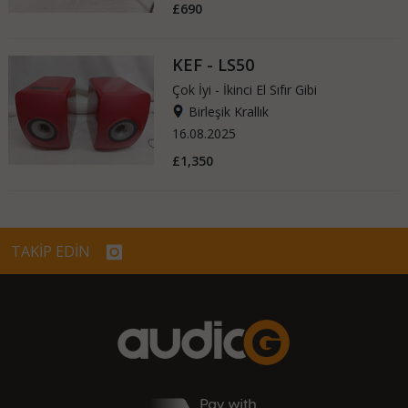
£690
KEF - LS50
Çok İyi - İkinci El Sıfır Gibi
Birleşik Krallık
16.08.2025
£1,350
TAKİP EDİN