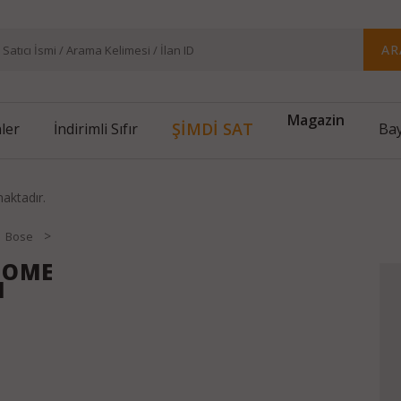
AR
Magazin
ŞİMDİ SAT
nler
İndirimli Sıfır
Bay
maktadır.
>
Bose
 HOME
M