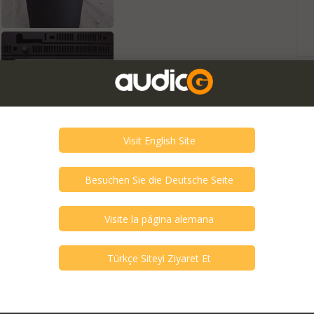
idir ve hata içerebilir.
estyle 48 Sound SystemAll items in