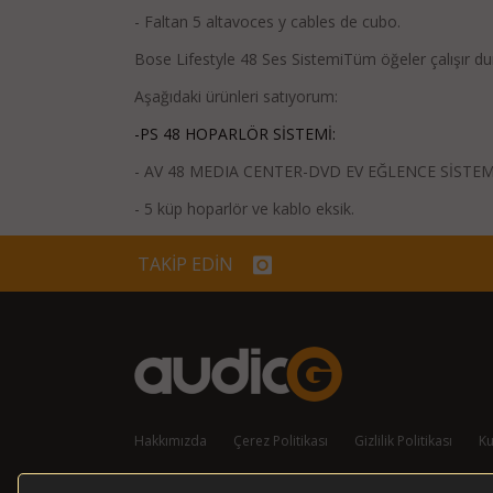
- Faltan 5 altavoces y cables de cubo.
Bose Lifestyle 48 Ses SistemiTüm öğeler çalışır d
Aşağıdaki ürünleri satıyorum:
-PS 48 HOPARLÖR SİSTEMİ:
- AV 48 MEDIA CENTER-DVD EV EĞLENCE SİSTEM
- 5 küp hoparlör ve kablo eksik.
TAKİP EDİN
Hakkımızda
Çerez Politikası
Gizlilik Politikası
Ku