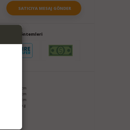
Ödeme Yöntemleri
Paket
Boy
75
cm
En
35
cm
Yükseklik
55
cm
Ağırlık
7
kg
Nakliye
Alıcı Öder