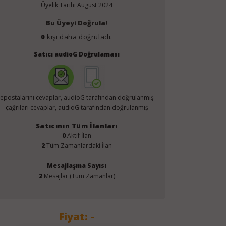
Üyelik Tarihi
August 2024
Bu Üyeyi Doğrula!
0
kişi daha doğruladı.
Satıcı audioG Doğrulaması
epostalarını cevaplar, audioG tarafından doğrulanmış
çağrıları cevaplar, audioG tarafından doğrulanmış
Satıcının Tüm İlanları
0
Aktif İlan
2
Tüm Zamanlardaki İlan
Mesajlaşma Sayısı
2
Mesajlar (Tüm Zamanlar)
Fiyat: -