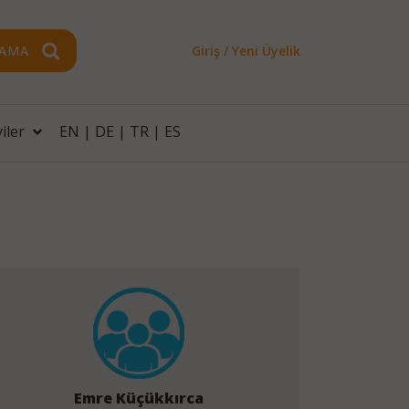
AMA
Giriş / Yeni Üyelik
iler
EN
|
DE
|
TR
|
ES
Emre Küçükkırca