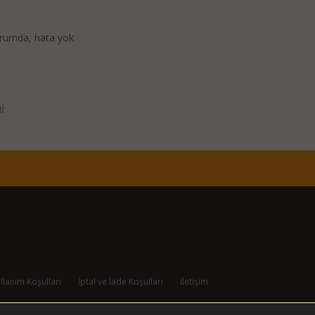
urumda, hata yok.
İ:
llanım Koşulları
İptal ve İade Koşulları
İletişim