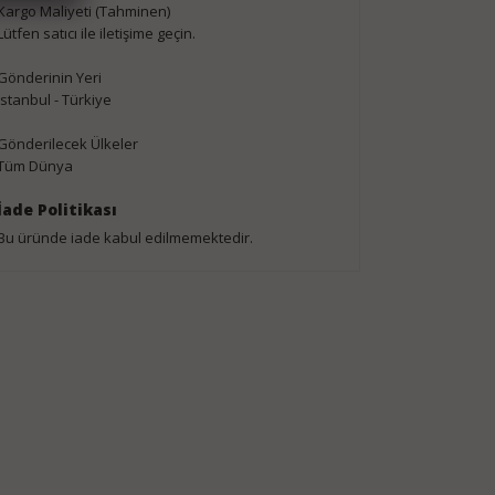
Kargo Maliyeti (Tahminen)
Lütfen satıcı ile iletişime geçin.
Gönderinin Yeri
Istanbul - Türkiye
Gönderilecek Ülkeler
Tüm Dünya
İade Politikası
Bu üründe iade kabul edilmemektedir.