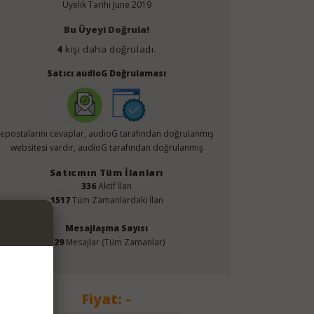
Üyelik Tarihi
June 2019
Bu Üyeyi Doğrula!
4
kişi daha doğruladı.
Satıcı audioG Doğrulaması
epostalarını cevaplar, audioG tarafından doğrulanmış
websitesi vardır, audioG tarafından doğrulanmış
Satıcının Tüm İlanları
336
Aktif İlan
1517
Tüm Zamanlardaki İlan
Mesajlaşma Sayısı
129
Mesajlar (Tüm Zamanlar)
Fiyat: -