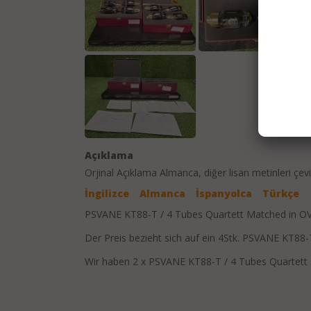
Açıklama
Orjinal Açıklama
Almanca
, diğer lisan metinleri çevi
İngilizce
Almanca
İspanyolca
Türkçe
PSVANE KT88-T / 4 Tubes Quartett Matched in OV
Der Preis bezieht sich auf ein 4Stk. PSVANE KT88-
Wir haben 2 x PSVANE KT88-T / 4 Tubes Quartett 