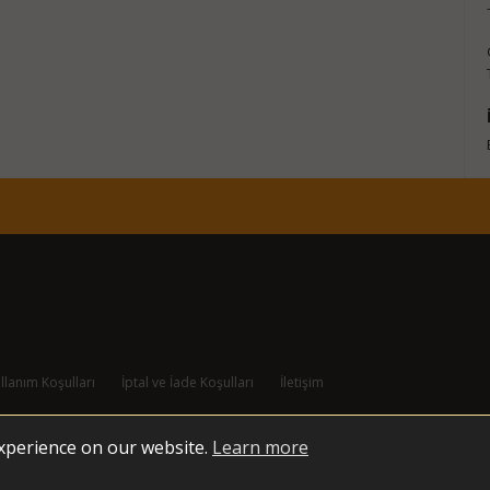
llanım Koşulları
İptal ve İade Koşulları
İletişim
experience on our website.
Learn more