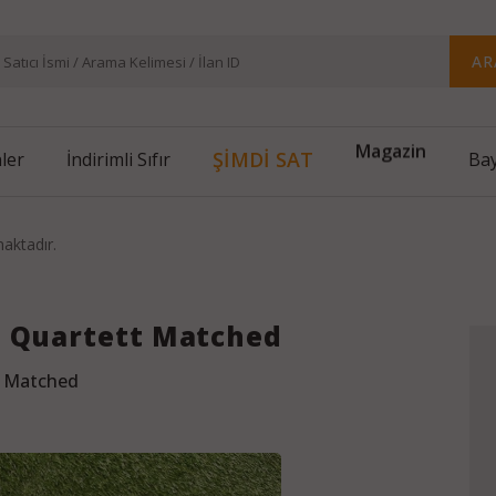
AR
Magazin
ŞİMDİ SAT
nler
İndirimli Sıfır
Bay
maktadır.
s Quartett Matched
t Matched