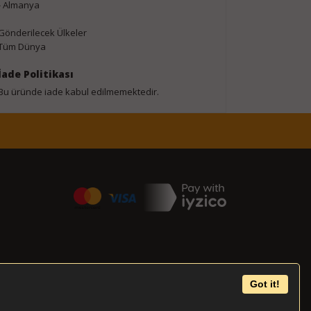
- Almanya
Gönderilecek Ülkeler
Tüm Dünya
İade Politikası
Bu üründe iade kabul edilmemektedir.
Got it!