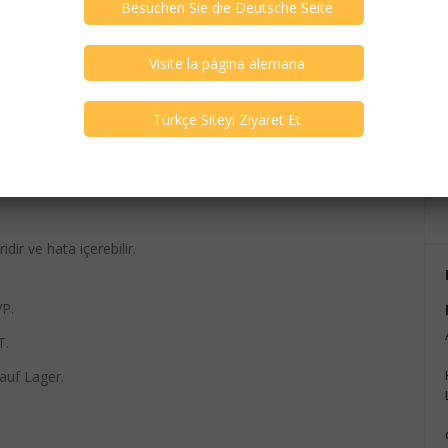
ridir ve hata içerebilir.
P.
T.
auf Lager.