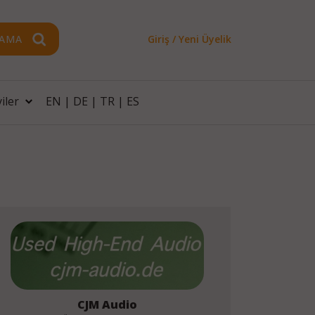
AMA
Giriş / Yeni Üyelik
iler
EN
|
DE
|
TR
|
ES
CJM Audio