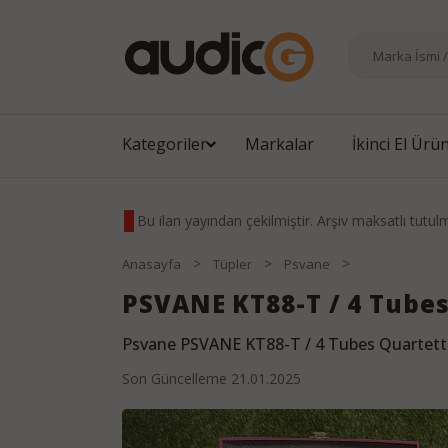
Kategoriler
Markalar
İkinci El Ürü
Bu ilan yayından çekilmiştir. Arşiv maksatlı tutul
>
>
>
Anasayfa
Tüpler
Psvane
PSVANE KT88-T / 4 Tube
Psvane PSVANE KT88-T / 4 Tubes Quartet
Son Güncelleme
21.01.2025