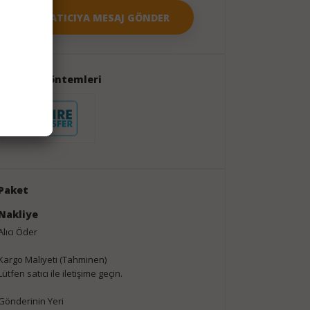
Ödeme Yöntemleri
Paket
Nakliye
Alıcı Öder
Kargo Maliyeti (Tahminen)
Lütfen satıcı ile iletişime geçin.
Gönderinin Yeri