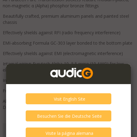
non-magnetic α (Alpha) phosphor bronze fittings
Beautifully crafted, premium aluminum panels and painted steel
chassis
Effectively shields against RFI (radio frequency interference)
EMI-absorbing Formula GC-303 layer bonded to the bottom plate
Effectively shields against EMI (electromagnetic interference)
Internal wiring: Furutech Alpha-10, 5.5 mmq (10 AWG) for low
electrical resistance
Insulated conductors with resonant absorbing tubes
Front panel • 8 abnormal operation indicators
All conductors treated with Furutech's α (Alpha) Cryogenic and
Demagnetizing Process.
Favorilere Ekle