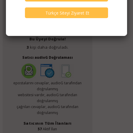
Mondo Audio
Üyelik Tarihi
July 2019
Bu Üyeyi Doğrula!
3
kişi daha doğruladı.
Satıcı audioG Doğrulaması
epostalarını cevaplar, audioG tarafından
doğrulanmış
websitesi vardır, audioG tarafından
doğrulanmış
çağrıları cevaplar, audioG tarafından
doğrulanmış
Satıcının Tüm İlanları
57
Aktif İlan