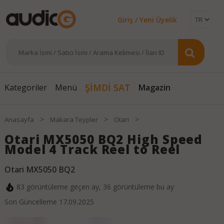
Giriş / Yeni Üyelik
Magazin
ŞİMDİ SAT
Kategoriler
Menü
>
>
>
Anasayfa
Makara Teypler
Otari
Otari MX5050 BQ2 High Speed
Model 4 Track Reel to Reel
Otari MX5050 BQ2
83
görüntüleme geçen ay,
36
görüntüleme bu ay
Son Güncelleme
17.09.2025