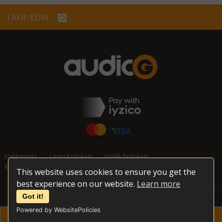
TAKİP EDİN
Hakkımızda
Çerez Politikası
Gizlilik Politikası
Kullanım Koşulları
İptal ve İade Koşulları
İletişim
This website uses cookies to ensure you get the
best experience on our website.
Learn more
Got it!
© 2026 audioG - Tüm Hakları Korunmaktadır
Powered by WebsitePolicies