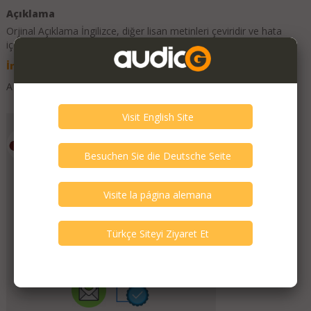
Açıklama
Orjinal Açıklama
İngilizce
, diğer lisan metinleri çeviridir ve hata
içerebilir.
İngilizce
Almanca
İspanyolca
Türkçe
A few marks but serviced and in full working order.
Favorilere Ekle
Emporium HiFi
Üyelik Tarihi
July 2019
Bu Üyeyi Doğrula!
11
kişi daha doğruladı.
Satıcı audioG Doğrulaması