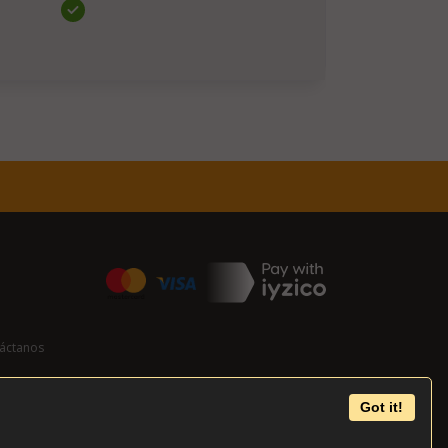
áctanos
Got it!