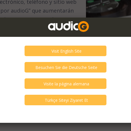
ectrónico, teléfono y sitio web
do por audioG” que aumentarán
adores. ¡Los compradores y
del nombre de su empresa en
 registrados pueden disfrut
onados!
ba o suscribirse a nuestro “Servicio de Distribuidor
cción “Conviértase en Distribuidor” dentro de su pa