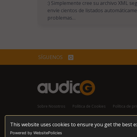
:) Simplemente cree su archivo XML seg
envíe cientos de listados automáticame
problemas…
SÍGUENOS
Sobre Nosotros
Política de Cookies
Política de pr
This website uses cookies to ensure you get the best 
© 2026 audioG - Todos los derechos reservados
Powered by WebsitePolicies