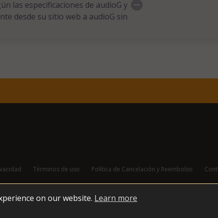
ún las especificaciones de audioG y
nte desde su sitio web a audioG sin
ivacidad
Términos de uso
Política de Cancelación y Reembolso
Cont
experience on our website.
Learn more