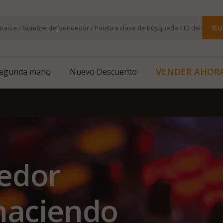
BU
VENDER AHOR
segunda mano
Nuevo Descuento
edor
 haciendo