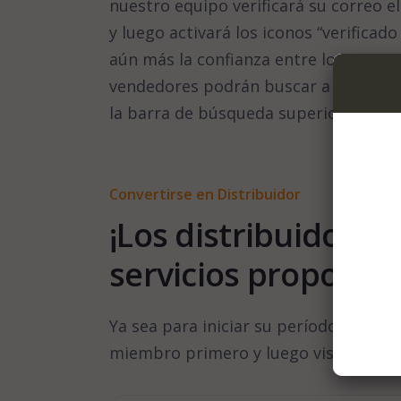
nuestro equipo verificará su correo el
y luego activará los iconos “verifica
aún más la confianza entre los compr
vendedores podrán buscar a través 
la barra de búsqueda superior!
Convertirse en Distribuidor
¡Los distribuidores
servicios proporci
Ya sea para iniciar su período de prue
miembro primero y luego visite la se