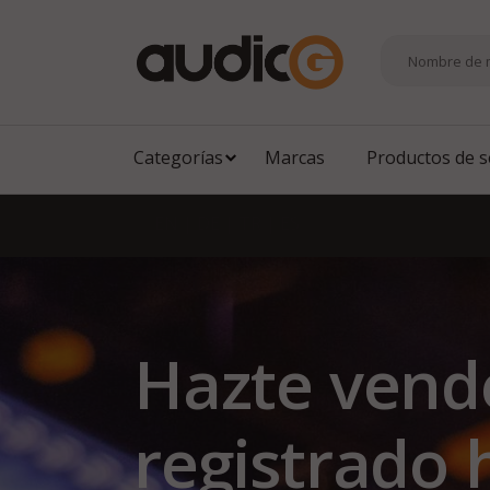
Categorías
Marcas
Productos de 
EN
|
DE
|
TR
|
ES
Hazte vend
registrado