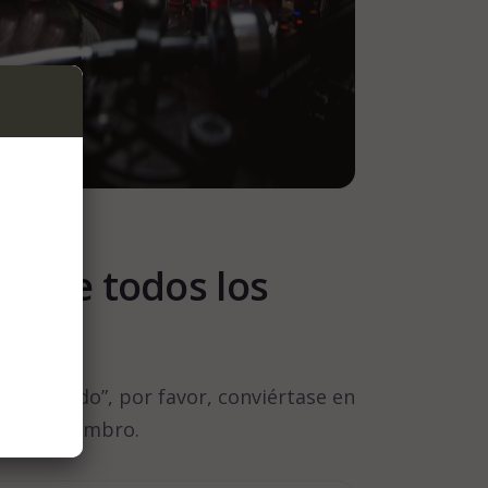
ar de todos los
 Registrado”, por favor, conviértase en
nel de miembro.