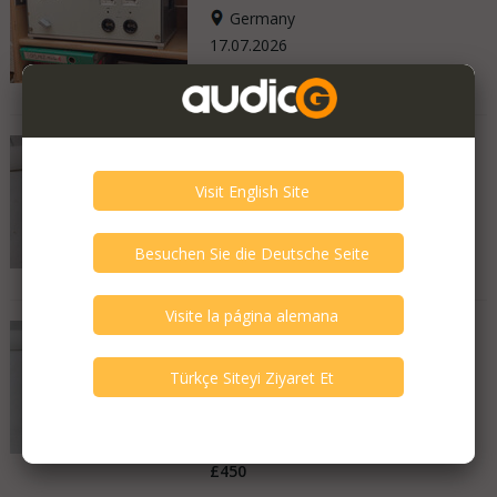
Germany
17.07.2026
375 €
Murasakino - Nobala
Muy bueno - Como nuevo
United Kingdom
16.11.2025
£5,000
Robson Acoustics -
Masterpiece
Bueno - Algunos rasguños
United Kingdom
25.08.2025
£450