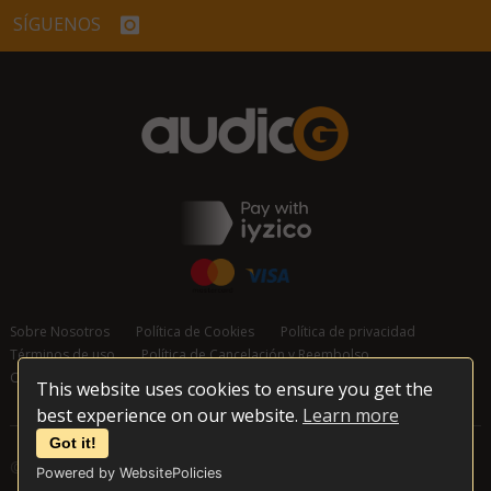
SÍGUENOS
Sobre Nosotros
Política de Cookies
Política de privacidad
Términos de uso
Política de Cancelación y Reembolso
Contáctanos
This website uses cookies to ensure you get the
best experience on our website.
Learn more
Got it!
© 2026 audioG - Todos los derechos reservados
Powered by WebsitePolicies