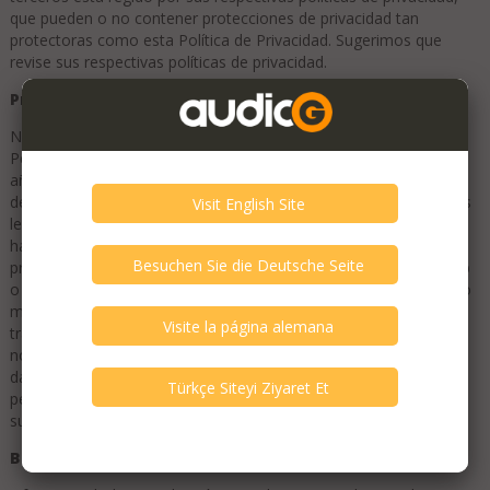
que pueden o no contener protecciones de privacidad tan
protectoras como esta Política de Privacidad. Sugerimos que
revise sus respectivas políticas de privacidad.
Privacidad de los niños
No recopilamos intencionadamente ninguna Información
Personal de niños menores de 13 años. Si tiene menos de 13
años, por favor, no envíe ninguna Información Personal a través
de nuestro Sitio web o Servicio. Animamos a los padres y tutores
legales a supervisar el uso de Internet de sus hijos y a ayudar a
hacer cumplir esta Política instruyendo a sus hijos a no
proporcionar Información Personal a través de nuestro Sitio web
o Servicio sin su permiso. Si tiene motivos para creer que un niño
menor de 13 años ha proporcionado Información Personal a
través de nuestro Sitio web o Servicio, póngase en contacto con
nosotros. Además, debe tener al menos 16 años de edad para
dar su consentimiento para el procesamiento de sus datos
personales en su país (en algunos países podemos permitir que
su padre o tutor lo haga en su nombre).
Boletines