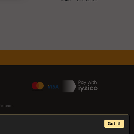
áctanos
Got it!