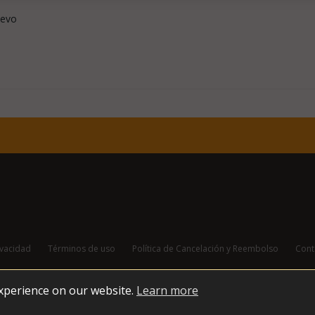
uevo
ivacidad
Términos de uso
Política de Cancelación y Reembolso
Cont
experience on our website.
Learn more