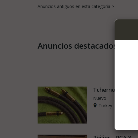
Anuncios antiguos en esta categoría >
Anuncios destacados
Tchernov - TC
Nuevo
Turkey
Philips - RCA Y