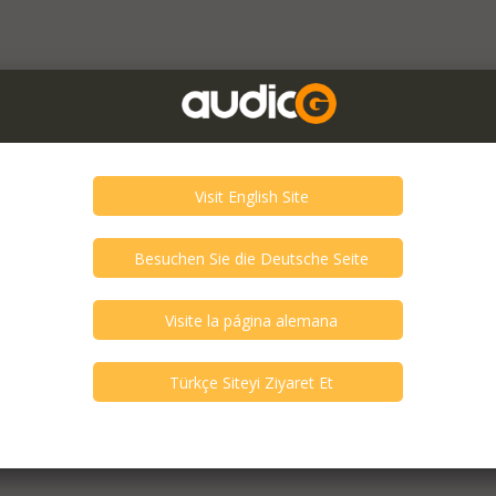
HERNOV REFERANS İC RCA 1.65 CM UZUNLUĞUNDA