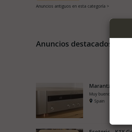
Anuncios antiguos en esta categoría >
Anuncios destacados
Marantz - CD7
Muy bueno - Como n
Spain
Esoteric - K1X G