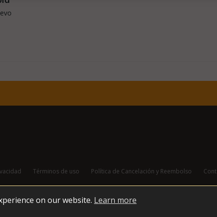
uevo
ivacidad
Términos de uso
Política de Cancelación y Reembolso
Cont
experience on our website.
Learn more