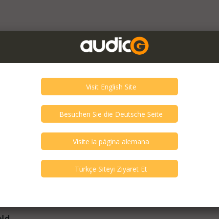
uevo
old