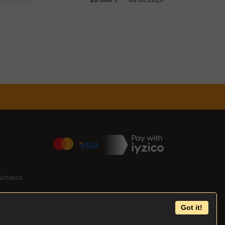
áctanos
Got it!