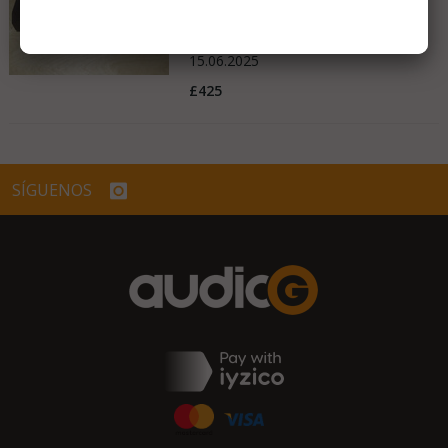
Muy bueno - Como nuevo
United Kingdom
15.06.2025
£425
SÍGUENOS