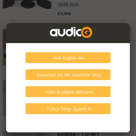
28.08.2025
£4,500
Cyrus - Lyric
Muy bueno - Como nuevo
United Kingdom
15.06.2025
£995
Piega - Ace RX
Bueno - Algunos rasguños
United Kingdom
03.06.2025
£700
Eclipse - TD-M1