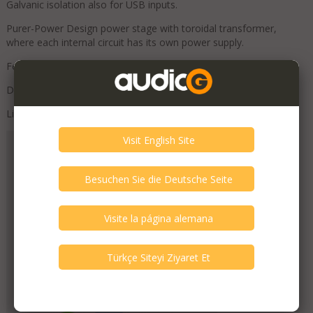
Galvanic isolation also for USB inputs.
Purer-Power Design power stage with toroidal transformer,
where each internal circuit has its own power supply.
Feet with six different internal springs, acoustically calibrated.
Dimensions (WxHxD) 340x96x320mm.
List price €7200
Mondo Audio
Fecha de registro
July 2019
¡Verifica a este miembro!
3
La persona ha verificado.
Verificación de audioG del vendedor