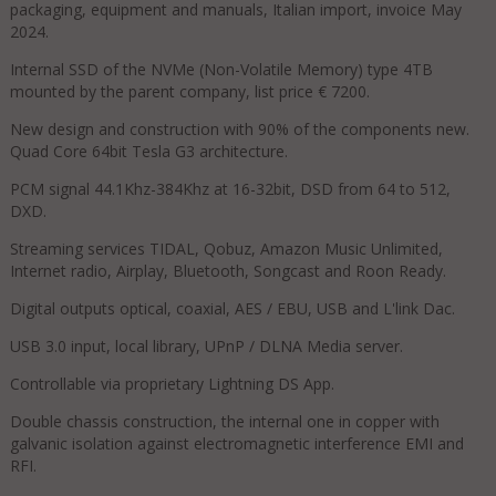
packaging, equipment and manuals, Italian import, invoice May
2024.
Internal SSD of the NVMe (Non-Volatile Memory) type 4TB
mounted by the parent company, list price € 7200.
New design and construction with 90% of the components new.
Quad Core 64bit Tesla G3 architecture.
PCM signal 44.1Khz-384Khz at 16-32bit, DSD from 64 to 512,
DXD.
Streaming services TIDAL, Qobuz, Amazon Music Unlimited,
Internet radio, Airplay, Bluetooth, Songcast and Roon Ready.
Digital outputs optical, coaxial, AES / EBU, USB and L'link Dac.
USB 3.0 input, local library, UPnP / DLNA Media server.
Controllable via proprietary Lightning DS App.
Double chassis construction, the internal one in copper with
galvanic isolation against electromagnetic interference EMI and
RFI.