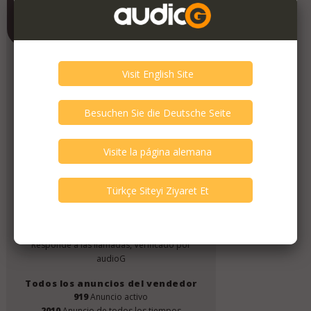
Contrado Audio
Fecha de registro
June 2019
¡Verifica a este miembro!
4
La persona ha verificado.
Verificación de audioG del vendedor
Responde a los correos electrónicos,
Verificado por audioG
Tiene un sitio web, Verificado por audioG
Responde a las llamadas, Verificado por
audioG
Todos los anuncios del vendedor
919
Anuncio activo
2010
Anuncio de todos los tiempos