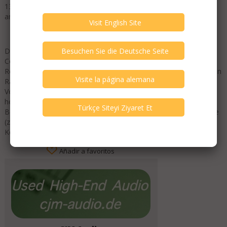
135 Gramm. Die magnetische Induktivität wird mit 1,45 Tesla
angegeben. Der Gleichstromwiderstand (Re) beträgt 6,75 Ohm.
Der Coral H-105 wurde ursprünglich von der japanischen Firma
Coral Electronics entwickelt und produziert und war Teil einer
Reihe hochwertiger Hornlautsprecher, die vor allem im asiatischen
Raum große Beachtung fanden. Aufgrund der sehr geringen
Verfügbarkeit und der hohen klanglichen Qualität zählt der H-105
heute zu den begehrtesten Hochton-Hörnern seiner Klasse.
Besonders im Selbstbau oder als Upgrade für klassische Systeme
(z. B. Coral Beta, JBL-Clone-Projekte, Vintage-Tannoy-
Kombinationen) findet dieser Treiber bis heute Verwendung.
Añadir a favoritos