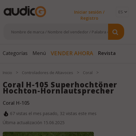
Iniciar sesión /
Registro
Revista
VENDER AHORA
Categorías
Menú
>
>
>
Inicio
Controladores de Altavoces
Coral
Coral H-105 Superhochtöner
Hochton-Hornlautsprecher
Coral H-105
67
vistas el mes pasado,
32
vistas este mes
Última actualización
15.06.2025