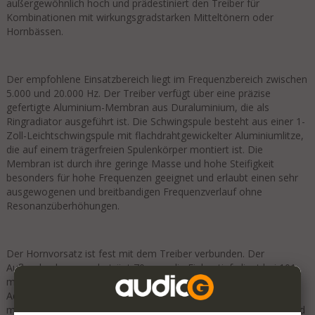
außergewöhnlich hoch und prädestiniert den Treiber für
Kombinationen mit wirkungsgradstarken Mitteltönern oder
Hornbässen.
Der empfohlene Einsatzbereich liegt im Frequenzbereich zwischen
5.000 und 20.000 Hz. Der Treiber verfügt über eine präzise
gefertigte Aluminium-Membran aus Duraluminium, die als
Ringradiator ausgeführt ist. Die Schwingspule besteht aus einer 1-
Zoll-Leichtschwingspule mit flachdrahtgewickelter Aluminiumlitze,
die auf einem trägerfreien Spulenkörper montiert ist. Die
Membran ist durch ihre geringe Masse und hohe Steifigkeit
besonders für hohe Frequenzen geeignet und erlaubt einen sehr
ausgewogenen und breitbandigen Frequenzverlauf ohne
Resonanzüberhöhungen.
Der Hornvorsatz ist fest mit dem Treiber verbunden. Der
Außendurchmesser beträgt 70 mm, die Einbautiefe liegt bei 101
mm. Der Einbau erfolgt in der Regel über einen passenden
Adapter (Typ AD 6). Der Magnetsystemdurchmesser beträgt 30
mm bei einer Höhe von 25 mm, das Gesamtgewicht liegt bei rund