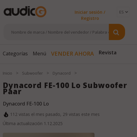
Iniciar sesión /
Registro
VENDER AHORA
Categorías
Menú
Revista
>
>
>
Inicio
Subwoofer
Dynacord
Dynacord FE-100 Lo Subwoofer
Paar
Dynacord FE-100 Lo
112
vistas el mes pasado,
29
vistas este mes
Última actualización
1.12.2025