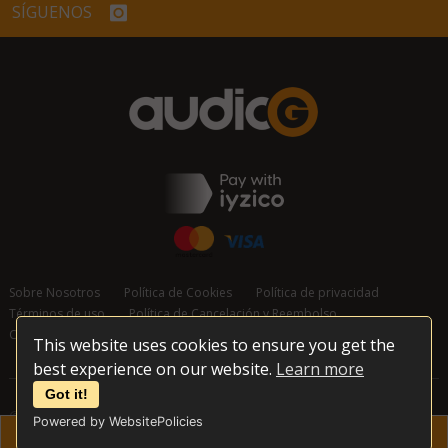
SÍGUENOS
Sobre Nosotros
Política de Cookies
Política de privacidad
Términos de uso
Política de Cancelación y Reembolso
Contáctanos
This website uses cookies to ensure you get the
best experience on our website.
Learn more
Got it!
© 2026 audioG - Todos los derechos reservados
Powered by WebsitePolicies