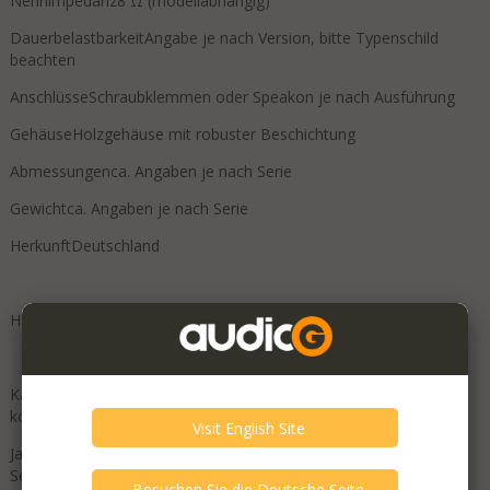
Nennimpedanz8 Ω (modellabhängig)
DauerbelastbarkeitAngabe je nach Version, bitte Typenschild
beachten
AnschlüsseSchraubklemmen oder Speakon je nach Ausführung
GehäuseHolzgehäuse mit robuster Beschichtung
Abmessungenca. Angaben je nach Serie
Gewichtca. Angaben je nach Serie
HerkunftDeutschland
Häufig gefragt
Kann ich den FE-100 Lo mit meinen vorhandenen Topteilen
kombinieren?
Ja, die Kombination mit passenden Dynacord Topteilen der FE-
Serie ist vorgesehen. Trennfrequenz und Pegel werden an der