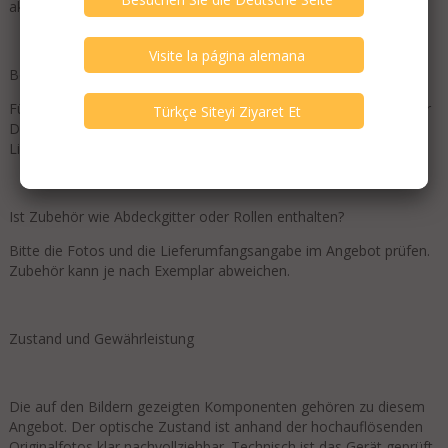
aktiven Frequenzweiche oder am Controller eingestellt.
Benötigt der Subwoofer eine aktive Weiche oder einen DSP?
Für optimale Ergebnisse empfiehlt sich eine aktive Trennung über
DSP oder Controller. So werden Übergangsfrequenz, Pegel und
Limiter exakt auf die Anlage abgestimmt.
Ist Zubehör wie Abdeckgitter oder Rollen enthalten?
Bitte die Fotos und die Lieferumfangsangabe im Angebot prüfen.
Zubehör kann je nach Exemplar abweichen.
Zustand und Gewährleistung
Die auf den Bildern gezeigten Komponenten gehören zu diesem
Angebot. Der optische Zustand ist anhand der hochauflösenden
Originalfotos klar nachvollziehbar. Technisch ist das Gerät geprüft