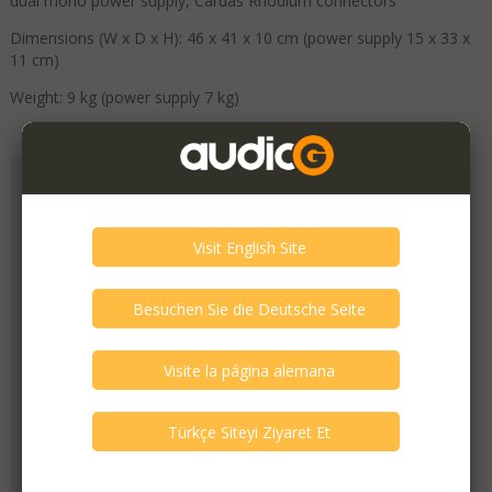
dual mono power supply, Cardas Rhodium connectors
Dimensions (W x D x H): 46 x 41 x 10 cm (power supply 15 x 33 x
11 cm)
Weight: 9 kg (power supply 7 kg)
Añadir a favoritos
Mondo Audio
Fecha de registro
July 2019
¡Verifica a este miembro!
3
La persona ha verificado.
Verificación de audioG del vendedor