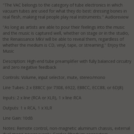
"The VAC belongs to the category of tube electronics in which
vacuum tubes are used for what they do best: dressing bones in
real flesh, making real people play real instruments." Audioreview
"As long as artists are able to pour their feelings into the music
and the music is captured well, whether on stage or in the studio,
the Renaissance MkV will be able to reveal them, regardless of
whether the medium is CD, vinyl, tape, or streaming." Enjoy the
Music
Description: High-end tube preamplifier with fully balanced circuitry
and zero negative feedback
Controls: Volume, input selector, mute, stereo/mono
Line Tubes: 2 x E88CC (or 7308, 6922, E88CC, ECC88, or 6DJ8)
Inputs: 2 x line (RCA or XLR), 1 x line RCA
Outputs: 1 x RCA, 1 x XLR
Line Gain: 10dB
Notes: Remote control, non-magnetic aluminum chassis, external