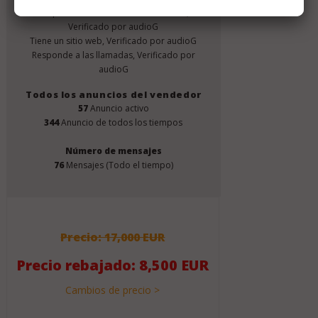
Responde a los correos electrónicos,
Verificado por audioG
Tiene un sitio web, Verificado por audioG
Responde a las llamadas, Verificado por
audioG
Todos los anuncios del vendedor
57
Anuncio activo
344
Anuncio de todos los tiempos
Número de mensajes
76
Mensajes (Todo el tiempo)
Precio: 17,000 EUR
Precio rebajado: 8,500 EUR
Cambios de precio >