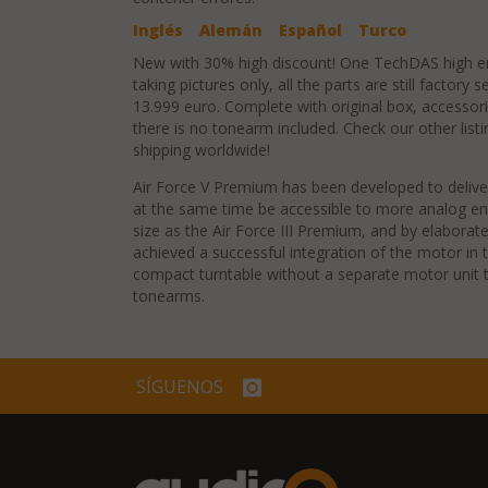
Inglés
Alemán
Español
Turco
New with 30% high discount! One TechDAS high en
taking pictures only, all the parts are still factory 
13.999 euro. Complete with original box, accesso
there is no tonearm included. Check our other listi
shipping worldwide!
Air Force V Premium has been developed to delive
at the same time be accessible to more analog ent
size as the Air Force III Premium, and by elabora
achieved a successful integration of the motor in t
compact turntable without a separate motor unit th
tonearms.
SÍGUENOS