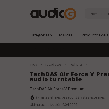
Categorías
Marcas
Productos de 
EN
|
DE
|
TR
|
ES
>
>
>
Inicio
Tocadiscos
TechDAS
TechDAS Air Force V Pr
audio turntable
TechDAS Air Force V Premium
97
vistas el mes pasado,
32
vistas este mes
Última actualización
6.04.2026