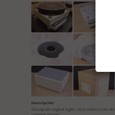
Descripción
Descripción original
Inglés
, Otras traducciones de
contener errores.