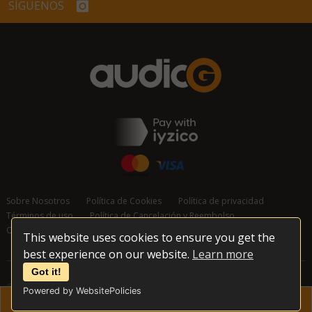
SÍGUENOS
Sobre Nosotros
Política de Cookies
Política de privacidad
Términos de uso
Política de Cancelación y Reembolso
Contáctanos
This website uses cookies to ensure you get the
best experience on our website.
Learn more
Got it!
© 2026 audioG - Todos los derechos reservados
Powered by WebsitePolicies