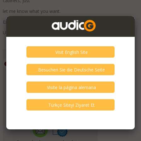
cabinets, just
let me know what you want.
Export packing cost approx 400 and European shipping 400
USA or Asia shipping will be over 1000.
Añadir a favoritos
Emporium HiFi
Fecha de registro
July 2019
¡Verifica a este miembro!
11
La persona ha verificado.
Verificación de audioG del vendedor