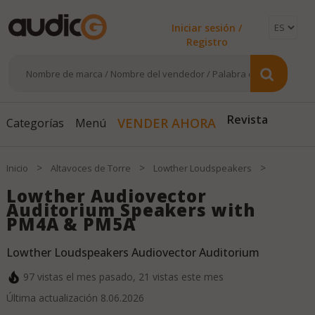
Iniciar sesión /
Registro
VENDER AHORA
Revista
Categorías
Menú
>
>
>
Inicio
Altavoces de Torre
Lowther Loudspeakers
Lowther Audiovector
Auditorium Speakers with
PM4A & PM5A
Lowther Loudspeakers Audiovector Auditorium
97
vistas el mes pasado,
21
vistas este mes
Última actualización
8.06.2026