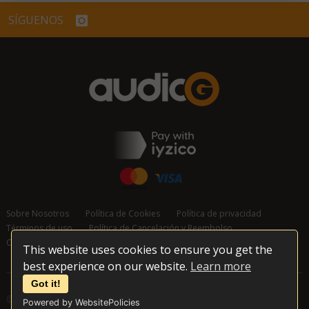
SÍGUENOS
Sobre Nosotros
Política de Cookies
Política de privacidad
Términos de uso
Política de Cancelación y Reembolso
Contáctanos
This website uses cookies to ensure you get the
best experience on our website.
Learn more
Got it!
© 2026 audioG - Todos los derechos reservados
Powered by WebsitePolicies